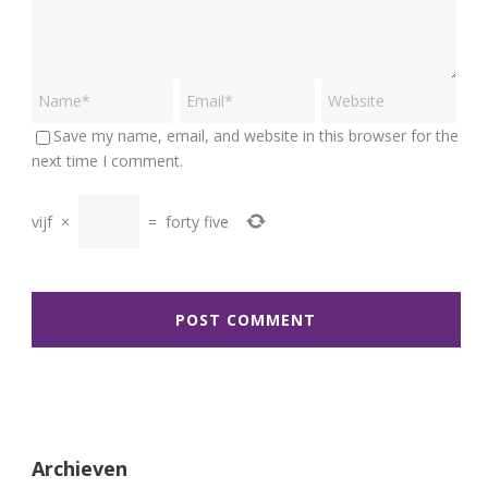
Save my name, email, and website in this browser for the
next time I comment.
vijf
×
=
forty five
Archieven