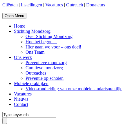
Cliënten
|
Instellingen
|
Vacatures
|
Outreach
|
Donateurs
Open Menu
Home
Stichting Mondzorg
Over Stichting Mondzorg
Hoe het begon…
Hier gaan we voor – ons doel!
Ons Team
Ons werk
Preventieve mondzorg
Curatieve mondzorg
Outreaches
Preventie op scholen
Mobiele praktijken
Video-rondleiding van onze mobiele tandartspraktijk
Vacatures
Nieuws
Contact