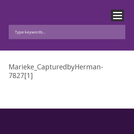
Marieke_CapturedbyHerman-
7827[1]